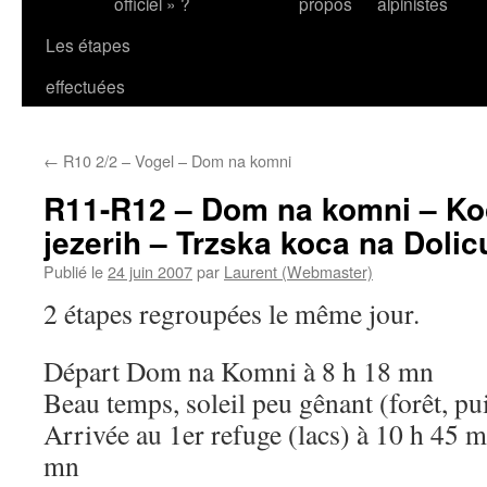
officiel » ?
propos
alpinistes
Les étapes
effectuées
←
R10 2/2 – Vogel – Dom na komni
R11-R12 – Dom na komni – Koc
jezerih – Trzska koca na Dolic
Publié le
24 juin 2007
par
Laurent (Webmaster)
2 étapes regroupées le même jour.
Départ Dom na Komni à 8 h 18 mn
Beau temps, soleil peu gênant (forêt, pui
Arrivée au 1er refuge (lacs) à 10 h 45 
mn