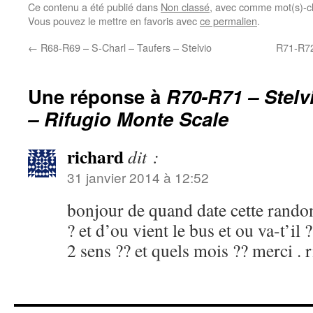
Ce contenu a été publié dans
Non classé
, avec comme mot(s)-c
Vous pouvez le mettre en favoris avec
ce permalien
.
←
R68-R69 – S-Charl – Taufers – Stelvio
R71-R72
Une réponse à
R70-R71 – Stelv
– Rifugio Monte Scale
richard
dit :
31 janvier 2014 à 12:52
bonjour de quand date cette randonn
? et d’ou vient le bus et ou va-t’il ?
2 sens ?? et quels mois ?? merci . 