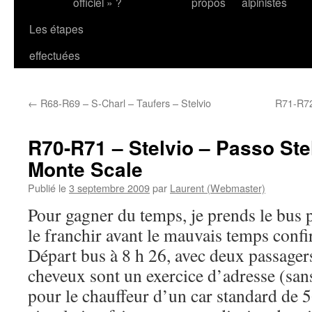
officiel » ?
propos
alpinistes
Les étapes
effectuées
←
R68-R69 – S-Charl – Taufers – Stelvio
R71-R72
R70-R71 – Stelvio – Passo Stel
Monte Scale
Publié le
3 septembre 2009
par
Laurent (Webmaster)
Pour gagner du temps, je prends le bus p
le franchir avant le mauvais temps conf
Départ bus à 8 h 26, avec deux passagers
cheveux sont un exercice d’adresse (s
pour le chauffeur d’un car standard de 5