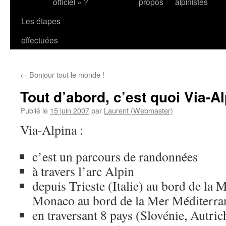
officiel » ?
propos
alpinistes
Les étapes
effectuées
←
Bonjour tout le monde !
Tout d’abord, c’est quoi Via-A
Publié le
15 juin 2007
par
Laurent (Webmaster)
Via-Alpina :
c’est un parcours de randonnées
à travers l’arc Alpin
depuis Trieste (Italie) au bord de la 
Monaco au bord de la Mer Méditerra
en traversant 8 pays (Slovénie, Autrich