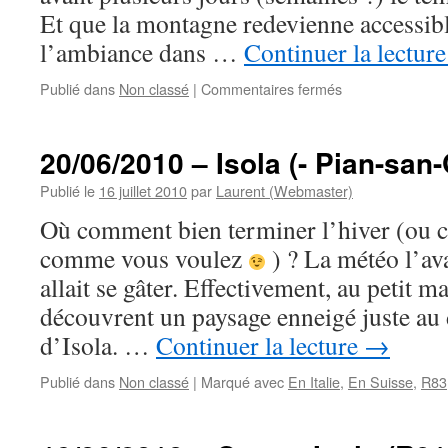
Et que la montagne redevienne accessibl
l’ambiance dans …
Continuer la lectur
sur
Publié dans
Non classé
|
Commentaires fermés
21/06/2010
–
Modification
20/06/2010 – Isola (- Pian-san
de
la
Publié le
16 juillet 2010
par
Laurent (Webmaster)
suite
Où comment bien terminer l’hiver (ou c
du
programme
comme vous voulez
) ? La météo l’av
allait se gâter. Effectivement, au petit m
découvrent un paysage enneigé juste au 
d’Isola. …
Continuer la lecture
→
Publié dans
Non classé
|
Marqué avec
En Italie
,
En Suisse
,
R83