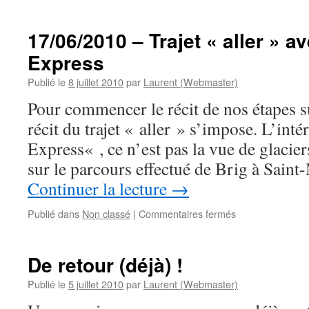
17/06/2010 – Trajet « aller » a
Express
Publié le
8 juillet 2010
par
Laurent (Webmaster)
Pour commencer le récit de nos étapes s
récit du trajet « aller » s’impose. L’inté
Express« , ce n’est pas la vue de glacier
sur le parcours effectué de Brig à Sain
Continuer la lecture
→
sur
Publié dans
Non classé
|
Commentaires fermés
17/06/2010
–
Trajet
De retour (déjà) !
« aller »
avec
Publié le
5 juillet 2010
par
Laurent (Webmaster)
le