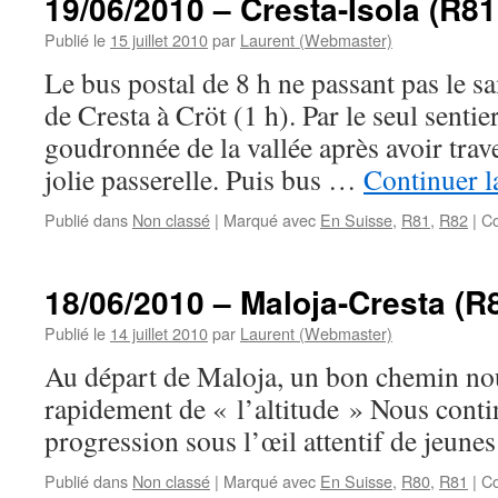
19/06/2010 – Cresta-Isola (R81
Publié le
15 juillet 2010
par
Laurent (Webmaster)
Le bus postal de 8 h ne passant pas le 
de Cresta à Cröt (1 h). Par le seul sentie
goudronnée de la vallée après avoir trave
jolie passerelle. Puis bus …
Continuer l
Publié dans
Non classé
|
Marqué avec
En Suisse
,
R81
,
R82
|
Co
18/06/2010 – Maloja-Cresta (R
Publié le
14 juillet 2010
par
Laurent (Webmaster)
Au départ de Maloja, un bon chemin no
rapidement de « l’altitude » Nous cont
progression sous l’œil attentif de jeune
Publié dans
Non classé
|
Marqué avec
En Suisse
,
R80
,
R81
|
Co