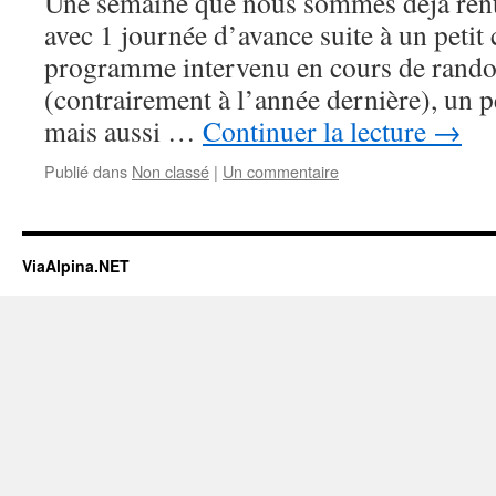
Une semaine que nous sommes déjà rent
Glacier
Express
avec 1 journée d’avance suite à un peti
programme intervenu en cours de rando.
(contrairement à l’année dernière), un p
mais aussi …
Continuer la lecture
→
Publié dans
Non classé
|
Un commentaire
ViaAlpina.NET