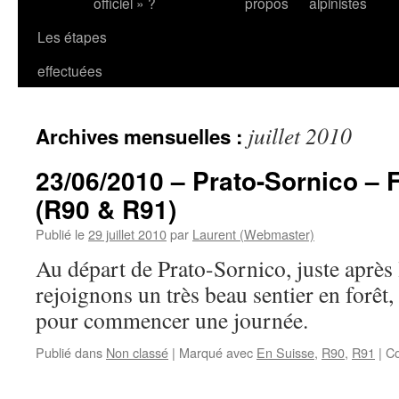
officiel » ?
propos
alpinistes
Les étapes
effectuées
juillet 2010
Archives mensuelles :
23/06/2010 – Prato-Sornico – 
(R90 & R91)
Publié le
29 juillet 2010
par
Laurent (Webmaster)
Au départ de Prato-Sornico, juste après 
rejoignons un très beau sentier en forêt, 
pour commencer une journée.
Publié dans
Non classé
|
Marqué avec
En Suisse
,
R90
,
R91
|
Co