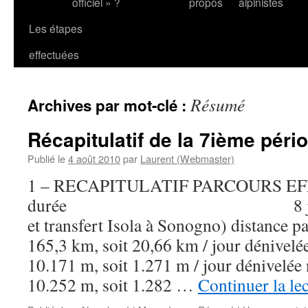
officiel » ?
propos
alpinistes
Les étapes
effectuées
Résumé
Archives par mot-clé :
Récapitulatif de la 7ième péri
Publié le
4 août 2010
par
Laurent (Webmaster)
1 – RECAPITULATIF PARCOURS E
durée 8 jours (hors
et transfert Isola à Sonogno) di
165,3 km, soit 20,66 km / jour d
10.171 m, soit 1.271 m / jour dé
10.252 m, soit 1.282 …
Continuer la le