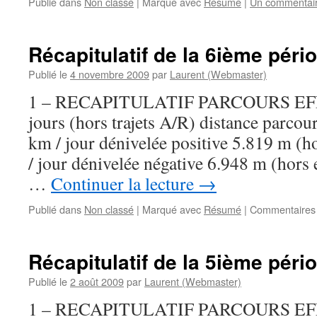
Publié dans
Non classé
|
Marqué avec
Résumé
|
Un commentai
Récapitulatif de la 6ième péri
Publié le
4 novembre 2009
par
Laurent (Webmaster)
1 – RECAPITULATIF PARCOURS EF
jours (hors trajets A/R) distance parcou
km / jour dénivelée positive 5.819 m (ho
/ jour dénivelée négative 6.948 m (hors 
…
Continuer la lecture
→
Publié dans
Non classé
|
Marqué avec
Résumé
|
Commentaires
Récapitulatif de la 5ième péri
Publié le
2 août 2009
par
Laurent (Webmaster)
1 – RECAPITULATIF PARCOURS EF