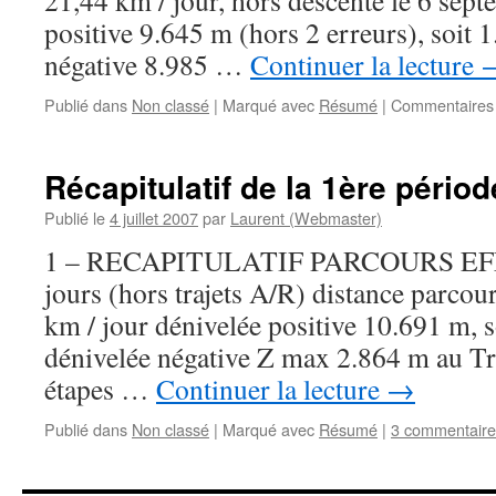
21,44 km / jour, hors descente le 6 sep
positive 9.645 m (hors 2 erreurs), soit 
négative 8.985 …
Continuer la lecture
Publié dans
Non classé
|
Marqué avec
Résumé
|
Commentaires
Récapitulatif de la 1ère périod
Publié le
4 juillet 2007
par
Laurent (Webmaster)
1 – RECAPITULATIF PARCOURS EFF
jours (hors trajets A/R) distance parcou
km / jour dénivelée positive 10.691 m, s
dénivelée négative Z max 2.864 m au Tr
étapes …
Continuer la lecture
→
Publié dans
Non classé
|
Marqué avec
Résumé
|
3 commentaire