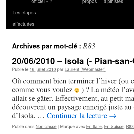
officiel » ?
propos
alpinistes
Les étapes
effectuées
R83
Archives par mot-clé :
20/06/2010 – Isola (- Pian-san
Publié le
16 juillet 2010
par
Laurent (Webmaster)
Où comment bien terminer l’hiver (ou c
comme vous voulez
) ? La météo l’av
allait se gâter. Effectivement, au petit m
découvrent un paysage enneigé juste au 
d’Isola. …
Continuer la lecture
→
Publié dans
Non classé
|
Marqué avec
En Italie
,
En Suisse
,
R83