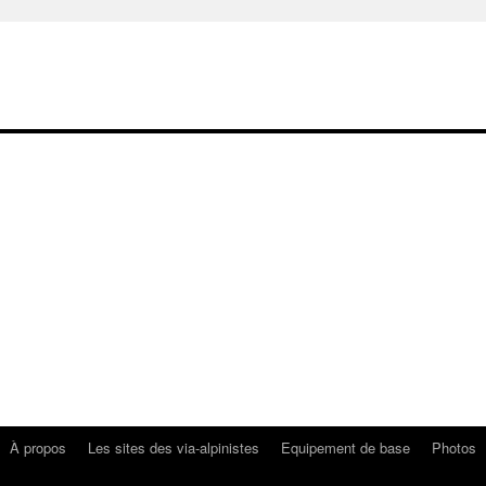
À propos
Les sites des via-alpinistes
Equipement de base
Photos