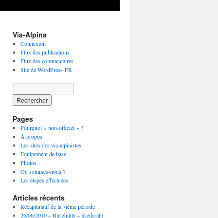
Via-Alpina
Connexion
Flux des publications
Flux des commentaires
Site de WordPress-FR
Pages
Pourquoi « non-officiel » ?
À propos
Les sites des via-alpinistes
Equipement de base
Photos
Où sommes-nous ?
Les étapes effectuées
Articles récents
Récapitulatif de la 7ième période
26/06/2010 – Burghütte – Riederalp