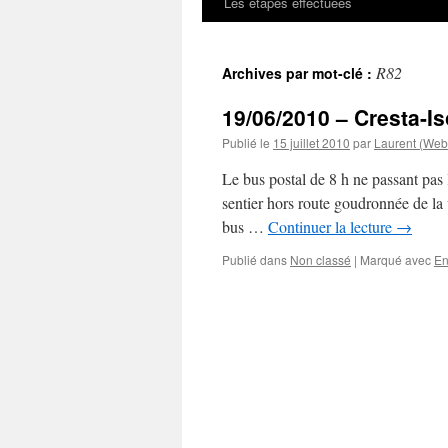
Les étapes effectuées
R82
Archives par mot-clé :
19/06/2010 – Cresta-Is
Publié le
15 juillet 2010
par
Laurent (Web
Le bus postal de 8 h ne passant pas 
sentier hors route goudronnée de la v
bus …
Continuer la lecture
→
Publié dans
Non classé
|
Marqué avec
En