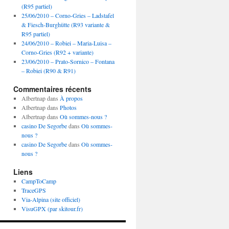
(R95 partiel)
25/06/2010 – Corno-Gries – Ladstafel
& Fiesch-Burghütte (R93 variante &
R95 partiel)
24/06/2010 – Robiei – Maria-Luisa –
Corno-Gries (R92 + variante)
23/06/2010 – Prato-Sornico – Fontana
– Robiei (R90 & R91)
Commentaires récents
Albertnap
dans
À propos
Albertnap
dans
Photos
Albertnap
dans
Où sommes-nous ?
casino De Segorbe
dans
Où sommes-
nous ?
casino De Segorbe
dans
Où sommes-
nous ?
Liens
CampToCamp
TraceGPS
Via-Alpina (site officiel)
VisuGPX (par skitour.fr)