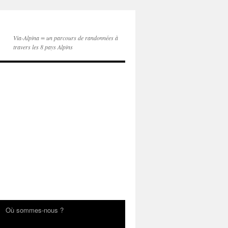
Via-Alpina = un parcours de randonnées à
travers les 8 pays Alpins
Où sommes-nous ?