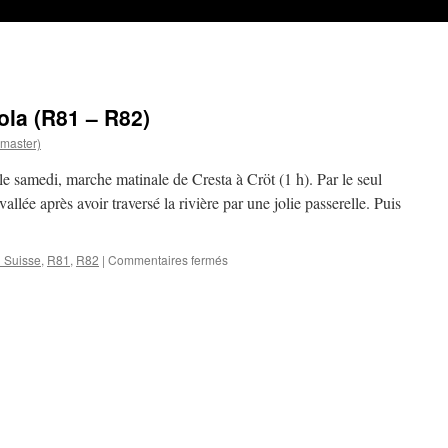
ola (R81 – R82)
master)
le samedi, marche matinale de Cresta à Cröt (1 h). Par le seul
allée après avoir traversé la rivière par une jolie passerelle. Puis
sur
 Suisse
,
R81
,
R82
|
Commentaires fermés
19/06/2010
–
Cresta-
Isola
(R81
–
R82)