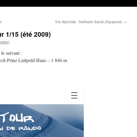
ur
Via-Alpiniste : Nathalie Sarlat (Alpapied)
→
r 1/15 (été 2009)
aster)
le suivant :
ech Prinz Luitpold Haus – 1 846 m