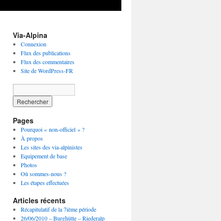
Via-Alpina
Connexion
Flux des publications
Flux des commentaires
Site de WordPress-FR
Pages
Pourquoi « non-officiel » ?
À propos
Les sites des via-alpinistes
Equipement de base
Photos
Où sommes-nous ?
Les étapes effectuées
Articles récents
Récapitulatif de la 7ième période
26/06/2010 – Burghütte – Riederalp