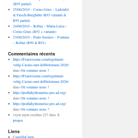
(R95 partiel)
25/06/2010 – Corno-Gries – Ladstafel
& Fiesch-Burghütte (R93 variante &
R95 partiel)
24/06/2010 – Robiei – Maria-Luisa –
Corno-Gries (R92 + variante)
23/06/2010 – Prato-Sornico – Fontana
– Robiei (R90 & R91)
Commentaires récents
https://Franwiseme.com/regelment-
veilig-Casino-met-dobbelstenen-2026/
dans
Où sommes-nous ?
https://Franwiseme.com/regelment-
veilig-Casino-met-dobbelstenen-2026/
dans
Où sommes-nous ?
https://podlahylitomerice.pro-ad.org/
dans
Où sommes-nous ?
https://podlahylitomerice.pro-ad.org/
dans
Où sommes-nous ?
vzyat zaym srochno 227
dans
À
propos
Liens
CampToCamp