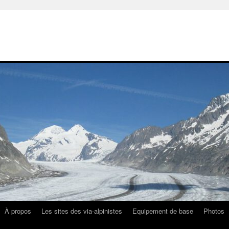
À propos
Les sites des via-alpinistes
Equipement de base
Photos