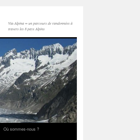
Via-Alpina = un parcours de randonnées à
travers les 8 pays Alpins
Où sommes-nous ?