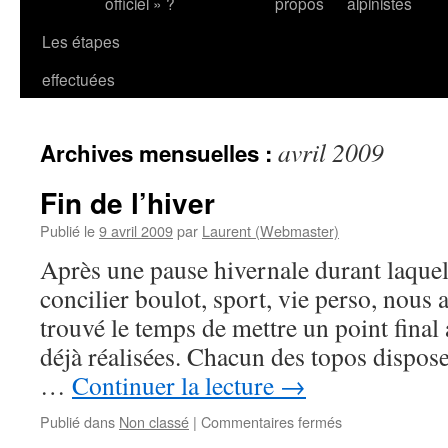
officiel » ?
propos
alpinistes
Les étapes
effectuées
avril 2009
Archives mensuelles :
Fin de l’hiver
Publié le
9 avril 2009
par
Laurent (Webmaster)
Après une pause hivernale durant laque
concilier boulot, sport, vie perso, nous
trouvé le temps de mettre un point final
déjà réalisées. Chacun des topos dispos
…
Continuer la lecture
→
sur
Publié dans
Non classé
|
Commentaires fermés
Fin